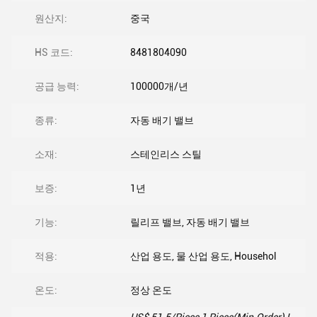
원산지:
중국
HS 코드:
8481804090
공급 능력:
100000개/년
종류:
자동 배기 밸브
소재:
스테인리스 스틸
보증:
1년
기능:
릴리프 밸브, 자동 배기 밸브
적용:
산업 용도, 물 산업 용도, Househol
온도:
정상 온도