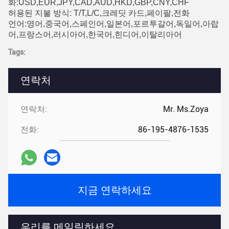
화:USD,EUR,JPY,CAD,AUD,HKD,GBP,CNY,CHF
허용된 지불 방식: T/T,L/C,크레딧 카드,페이팔,전화
언어:영어,중국어,스페인어,일본어,포르투갈어,독일어,아랍
어,프랑스어,러시아어,한국어,힌디어,이탈리아어
Tags:
연락처
연락처:
Mr. Ms.Zoya
전화:
86-195-4876-1535
지금 연락하세요
우리를 메일링하세요