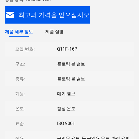
최고의 가격을 얻으십시오
제품 세부 정보
제품 설명
모델 번호:
Q11F-16P
구조:
플로팅 볼 밸브
종류:
플로팅 볼 밸브
기능:
대기 밸브
온도:
정상 온도
표준:
ISO 9001
적용:
공업용 용도, 물 공업용 용도, 가정 용법