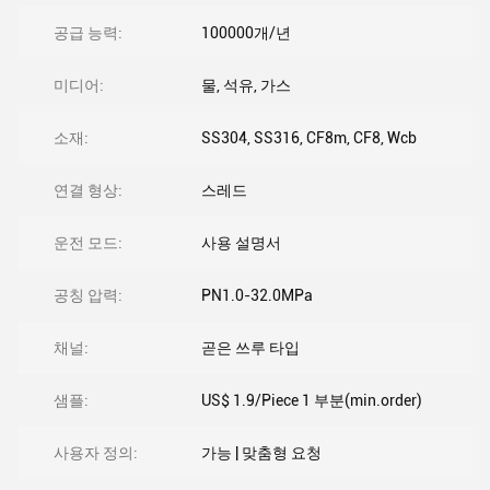
공급 능력:
100000개/년
미디어:
물, 석유, 가스
소재:
SS304, SS316, CF8m, CF8, Wcb
연결 형상:
스레드
운전 모드:
사용 설명서
공칭 압력:
PN1.0-32.0MPa
채널:
곧은 쓰루 타입
샘플:
US$ 1.9/Piece 1 부분(min.order)
사용자 정의:
가능 | 맞춤형 요청