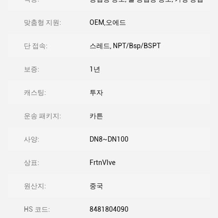
맞춤형 지원:
OEM,오에드
단 접속:
스레드, NPT/Bsp/BSPT
보증:
1년
캐스팅:
투자
운송 패키지:
카튼
사양:
DN8~DN100
상표:
FrtnVlve
원산지:
중국
HS 코드:
8481804090